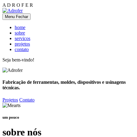
A
D
R
O
F
E
R
Menu
Fechar
home
sobre
serviços
projetos
contato
Seja bem-vindo!
Fabricação de ferramentas, moldes, dispositivos e usinagens
técnicas.
Projetos
Contato
um pouco
sobre nós